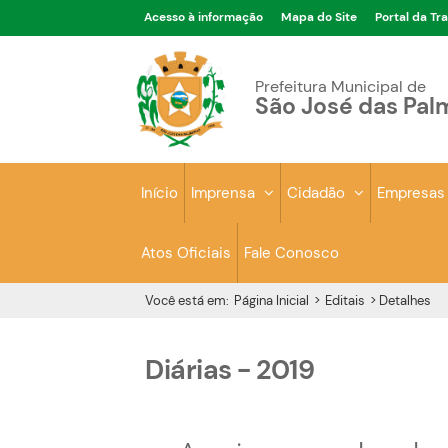
Acesso à informação
Mapa do Site
Portal da Tr
Prefeitura Municipal de
São José das Pal
Início
Imprensa
Cidadão
Empresa
Atos Oficiais
Fale Conosco
Você está em:
Página Inicial
>
Editais
>
Detalhes
Diárias - 2019