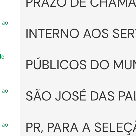
PRAZO DE CHAM
s ao
INTERNO AOS SE
de
PÚBLICOS DO MUN
s ao
SÃO JOSÉ DAS PA
PR, PARA A SELE
s ao