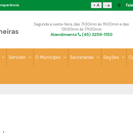
ansparência
Fal
+ A
- a
Segunda a sexta-feira, das 7h30min às 11h30min e das
13h30min às 17h30min
meiras
Atendimento
(45) 3259-1150
s
Servidor
O Município
Secretarias
Seções
C