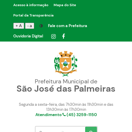
Acesso à informação
Mapa do Site
Portal da Transparência
Fale com a Prefeitura
+ A
- a
Ouvidoria Digital
Prefeitura Municipal de
São José das Palmeiras
Segunda a sexta-feira, das 7h30min às 11h30min e das
13h30min às 17h30min
Atendimento
(45) 3259-1150