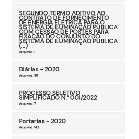
SEGUNDO TERMO ADITIVO AO
CONTRATO DE FORNECIMENTO
DE ENERGIA ELÉTRICA PARA O
SISTEMA DE ILUMINAÇÃO PÚBLICA
COM CESSÃO DE POSTES PARA
FIXAÇÃO DO CONJUNTO DO
SISTEMA DE ILUMINAÇÃO PÚBLICA
(...)
Arquivos: 1
Diárias - 2020
Arquivos: 39
PROCESSO SELETIVO
SIMPLIFICADO N.° 001/2022
Arquivos: 7
Portarias - 2020
Arquivos: 142