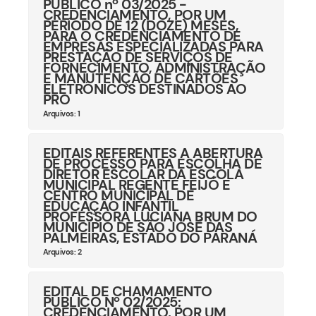
PÚBLICO nº 03/2025 -
CREDENCIAMENTO, POR UM
PERÍODO DE 12 (DOZE) MESES,
PARA O CREDENCIAMENTO DE
EMPRESAS ESPECIALIZADAS PARA
PRESTAÇÃO DE SERVIÇOS DE
FORNECIMENTO, ADMINISTRAÇÃO
E MANUTENÇÃO DE CARTÕES
ELETRÔNICOS DESTINADOS AO
PRO
Arquivos: 1
EDITAIS REFERENTES A ABERTURA
DE PROCESSO PARA ESCOLHA DE
DIRETOR ESCOLAR DA ESCOLA
MUNICIPAL REGENTE FEIJÓ E
CENTRO MUNICIPAL DE
EDUCAÇÃO INFANTIL
PROFESSORA LUCIANA BRUM DO
MUNICÍPIO DE SÃO JOSÉ DAS
PALMEIRAS, ESTADO DO PARANÁ
Arquivos: 2
EDITAL DE CHAMAMENTO
PÚBLICO Nº 02/2025:
CREDENCIAMENTO, POR UM