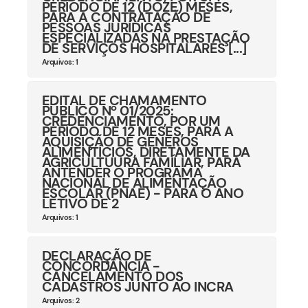
PERÍODO DE 12 (DOZE) MESES,
PARA A CONTRATAÇÃO DE
PESSOAS JURÍDICAS
ESPECIALIZADAS NA PRESTAÇÃO
DE SERVIÇOS HOSPITALARES [...]
Arquivos: 1
EDITAL DE CHAMAMENTO
PÚBLICO Nº 01/2025:
CREDENCIAMENTO, POR UM
PERÍODO DE 12 MESES, PARA A
AQUISIÇÃO DE GÊNEROS
ALIMENTÍCIOS, DIRETAMENTE DA
AGRICULTUURA FAMÍLIAR, PARA
ANTENDER O PROGRAMA
NACIONAL DE ALIMENTAÇÃO
ESCOLAR (PNAE) - PARA O ANO
LETIVO DE 2
Arquivos: 1
DECLARAÇÃO DE
CONCORDÂNCIA -
CANCELAMENTO DOS
CADASTROS JUNTO AO INCRA
Arquivos: 2