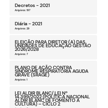
Decretos - 2021
Arquivos: 197
Diária - 2021
Arquivos: 29
ELEIÇÃO PARA DIRETOR (A) DAS
UNIDADES DE EDUCAÇÃO GESTÃO
2026/2028
Arquivos: 7
PLANO DE AÇÃO CONTRA
SÍNDROME RESPIRATÓRIA AGUDA
GRAVE (SRAGE)
Arquivos: 1
LEI ALDIR BLANC/ LEI Nº
14.399/2022 (POLÍTICA NACIONAL
ALDIR BLANC DE FOMENTO À
CULTURA) – CICLO 2