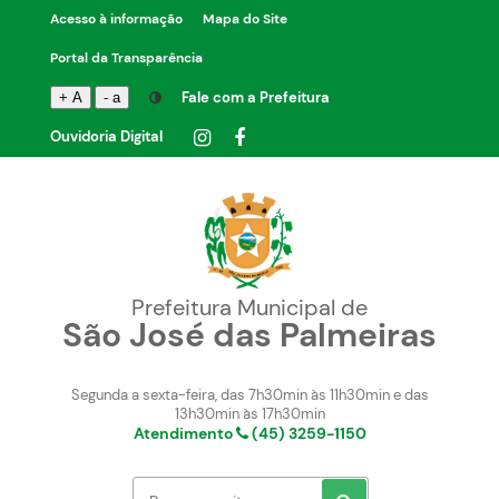
Acesso à informação
Mapa do Site
Portal da Transparência
Fale com a Prefeitura
+ A
- a
Ouvidoria Digital
Prefeitura Municipal de
São José das Palmeiras
Segunda a sexta-feira, das 7h30min às 11h30min e das
13h30min às 17h30min
Atendimento
(45) 3259-1150