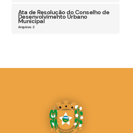
Ata de Resolução do Conselho de
Desenvolvimento Urbano
Municipal
Arquivos: 2
SQLSTATE[42S02]: Base table or view not found:
1146 Table 'sjpalmeirasprgov_2022.editais_menu'
doesn't exist