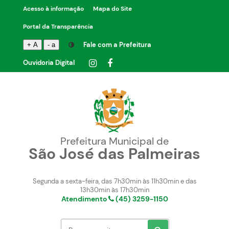
Acesso à informação
Mapa do Site
Portal da Transparência
Fale com a Prefeitura
+ A
- a
Ouvidoria Digital
Prefeitura Municipal de
São José das Palmeiras
Segunda a sexta-feira, das 7h30min às 11h30min e das
13h30min às 17h30min
Atendimento
(45) 3259-1150